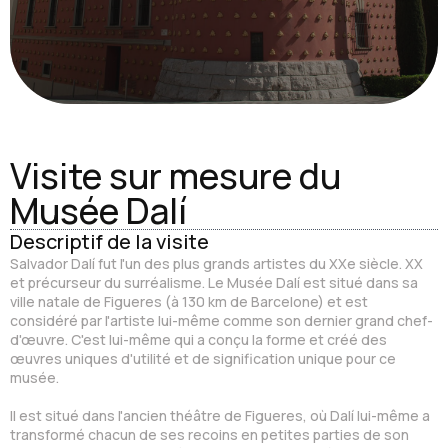
Visite sur mesure du
Musée Dalí
Descriptif de la visite
Salvador Dalí fut l'un des plus grands artistes du XXe siècle. XX
et précurseur du surréalisme. Le Musée Dalí est situé dans sa
ville natale de Figueres (à 130 km de Barcelone) et est
considéré par l'artiste lui-même comme son dernier grand chef-
d'œuvre. C'est lui-même qui a conçu la forme et créé des
œuvres uniques d'utilité et de signification unique pour ce
musée.
Il est situé dans l'ancien théâtre de Figueres, où Dalí lui-même a
transformé chacun de ses recoins en petites parties de son