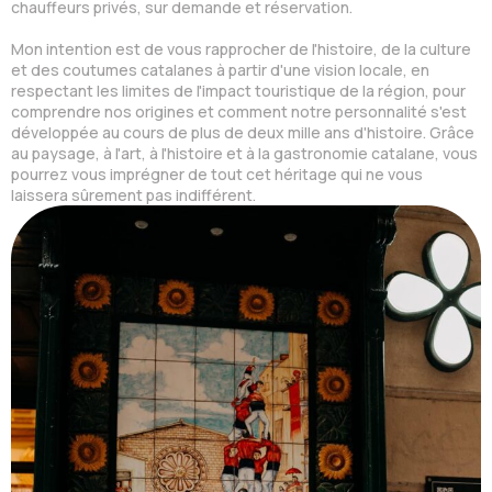
chauffeurs privés, sur demande et réservation.
Mon intention est de vous rapprocher de l'histoire, de la culture
et des coutumes catalanes à partir d'une vision locale, en
respectant les limites de l'impact touristique de la région, pour
comprendre nos origines et comment notre personnalité s'est
développée au cours de plus de deux mille ans d'histoire. Grâce
au paysage, à l'art, à l'histoire et à la gastronomie catalane, vous
pourrez vous imprégner de tout cet héritage qui ne vous
laissera sûrement pas indifférent.