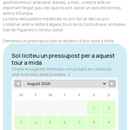
gastronòmica i artesanal. Besalú, a més, compta amb un
important llegat jueu del qual es pot visitar un dels micvé més
antics d'Europa.
La visita dels pobles medievals es pot fer un dia i es pot
combinar amb la visita d'alguns llocs de la Costa Brava, el museu
Dalí de Figueres o Girona ciutat.
Demaneu un pressupost per al disseny d'una visita a mida.
Sol·liciteu un pressupost per a aquest
tour a mida
Omple el següent formulari i em posaré en contacte
amb tu el més aviat possible. :)
M
T
W
T
F
S
S
1
2
3
4
5
6
7
8
9