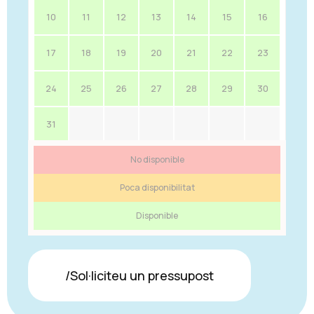
10
11
12
13
14
15
16
17
18
19
20
21
22
23
24
25
26
27
28
29
30
31
No disponible
Poca disponibilitat
Disponible
/Sol·liciteu un pressupost