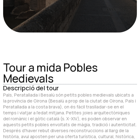
Tour a mida Pobles
Medievals
Descripció del tour
Pals, Peratallada i Besalú són petits pobles medievals ubicats a
la província de Girona (Besalú a prop de la ciutat de Girona, Pals i
Peratallada a la costa brava), on és fàcil traslladar-se en el
temps i viatjar a l'edat mitjana. Petites joies arquitectòniques
del romànic i el gòtic català (s. X-XIV), es poden observar en
aquests petits pobles envoltats de màgia, tradició i autenticitat.
Després d'haver rebut diverses reconstruccions al llarg de la
història, avui aposten per una oferta turística, cultural, històrica,